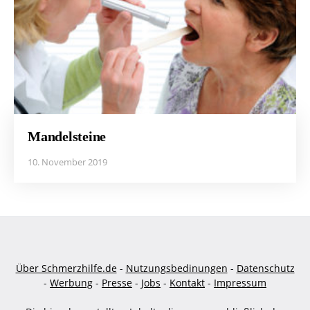
Mandelsteine
10. November 2019
Über Schmerzhilfe.de
-
Nutzungsbedinungen
-
Datenschutz
-
Werbung
-
Presse
-
Jobs
-
Kontakt
-
Impressum