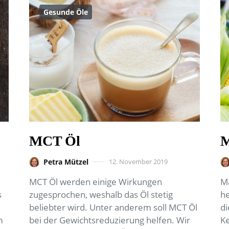
Gesunde Öle
MCT Öl
M
Petra Mützel
12. November 2019
n
MCT Öl werden einige Wirkungen
Ma
s
zugesprochen, weshalb das Öl stetig
he
beliebter wird. Unter anderem soll MCT Öl
di
m
bei der Gewichtsreduzierung helfen. Wir
Ke