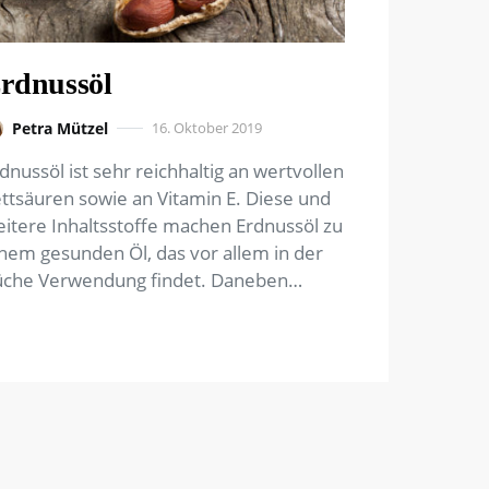
rdnussöl
Petra Mützel
16. Oktober 2019
dnussöl ist sehr reichhaltig an wertvollen
ttsäuren sowie an Vitamin E. Diese und
itere Inhaltsstoffe machen Erdnussöl zu
nem gesunden Öl, das vor allem in der
üche Verwendung findet. Daneben…
ung der Beiträge