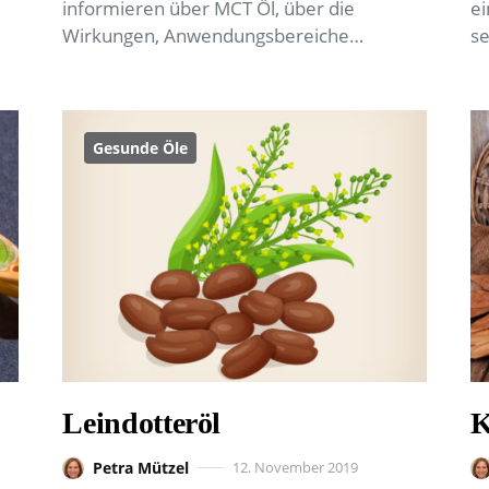
informieren über MCT Öl, über die
ei
Wirkungen, Anwendungsbereiche…
se
Gesunde Öle
Leindotteröl
K
Petra Mützel
12. November 2019