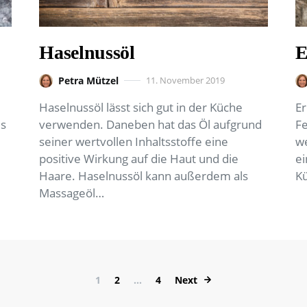
Haselnussöl
E
Petra Mützel
11. November 2019
Haselnussöl lässt sich gut in der Küche
Er
es
verwenden. Daneben hat das Öl aufgrund
Fe
seiner wertvollen Inhaltsstoffe eine
we
positive Wirkung auf die Haut und die
ei
Haare. Haselnussöl kann außerdem als
K
Massageöl…
Seitennummerier
1
2
…
4
Next