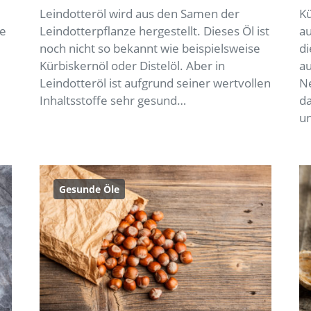
Leindotteröl wird aus den Samen der
Kü
e
Leindotterpflanze hergestellt. Dieses Öl ist
au
noch nicht so bekannt wie beispielsweise
di
Kürbiskernöl oder Distelöl. Aber in
au
Leindotteröl ist aufgrund seiner wertvollen
Ne
Inhaltsstoffe sehr gesund…
da
u
Gesunde Öle