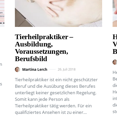
Tierheilpraktiker –
H
Ausbildung,
V
Voraussetzungen,
B
Berufsbild
en
Martina Lerch
26. Juli 2018
He
Be
Tierheilpraktiker ist ein nicht geschützter
es
di
Beruf und die Ausübung dieses Berufes
He
unterliegt keiner gesetzlichen Regelung.
in
Somit kann jede Person als
di
Tierheilpraktiker tätig werden. Für ein
st
qualifiziertes Ansehen ist zu einer…