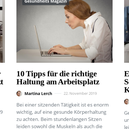
Gesundheits Magazin
r
10 Tipps für die richtige
E
t
Haltung am Arbeitsplatz
S
K
Martina Lerch
22. November 2019
Bei einer sitzenden Tätigkeit ist es enorm
19
wichtig, auf eine gesunde Körperhaltung
Ge
zu achten. Beim stundenlangen Sitzen
un
leiden sowohl die Muskeln als auch die
le