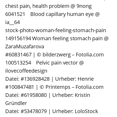
chest pain, health problem @ 9nong
6041521 Blood capillary human eye @
ia__64
stock-photo-woman-feeling-stomach-pain
149156194 Woman feeling stomach pain @
ZaraMuzafarova
#60831467 | © bilderzwerg – Fotolia.com
100513254 Pelvic pain vector @
ilovecoffeedesign
Datei: #136928428 | Urheber: Henrie
#100847481 | © Printemps – Fotolia.com
Datei: #61958080 | Urheber: Kristin
Gründler
Datei: #53478079 | Urheber: LoloStock