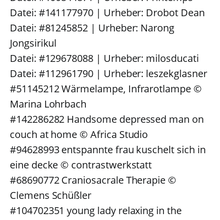
Datei: #141177970 | Urheber: Drobot Dean
Datei: #81245852 | Urheber: Narong
Jongsirikul
Datei: #129678088 | Urheber: milosducati
Datei: #112961790 | Urheber: leszekglasner
#51145212 Wärmelampe, Infrarotlampe ©
Marina Lohrbach
#142286282 Handsome depressed man on
couch at home © Africa Studio
#94628993 entspannte frau kuschelt sich in
eine decke © contrastwerkstatt
#68690772 Craniosacrale Therapie ©
Clemens Schüßler
#104702351 young lady relaxing in the