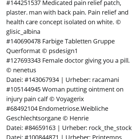
#144251537 Medicated pain relief patch,
plaster. man with back pain. Pain relief and
health care concept isolated on white. ©
glisic_albina
#140690478 Farbige Tabletten Gruppe
Querformat © psdesign1
#127693343 Female doctor giving you a pill.
© nenetus
Datei: #143067934 | Urheber: racamani
#105144945 Woman putting ointment on
injury pain calf © Voyagerix
#68492104 Endometriose.Weibliche
Geschlechtsorgane © Henrie
Datei: #84659163 | Urheber: rock_the_stock
Datei: #100844871 | Urheber: Printemps