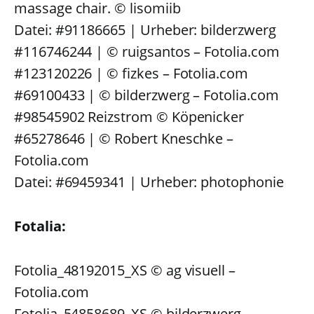
massage chair. © lisomiib
Datei: #91186665 | Urheber: bilderzwerg
#116746244 | © ruigsantos – Fotolia.com
#123120226 | © fizkes – Fotolia.com
#69100433 | © bilderzwerg – Fotolia.com
#98545902 Reizstrom © Köpenicker
#65278646 | © Robert Kneschke –
Fotolia.com
Datei: #69459341 | Urheber: photophonie
Fotalia:
Fotolia_48192015_XS © ag visuell –
Fotolia.com
Fotolia_54858689_XS © bilderzwerg –