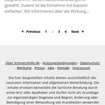
gewählt. Zudem ist die Einnahme mit Kapseln
einfacher. Wir informieren über die Wirkung…
Seitennummerier
Previous
1
2
3
4
Next
Über Schmerzhilfe.de
-
Nutzungsbedinungen
-
Datenschutz
-
Werbung
-
Presse
-
Jobs
-
Kontakt
-
Impressum
Die hier dargestellten Inhalte dienen ausschließlich der
neutralen Information und allgemeinen Weiterbildung. Die
Inhalte ersetzen keinesfalls die fachliche Beratung durch
einen Arzt oder Apotheker und dürfen nicht als Grundlage
zur eigenständigen Diagnose und Beginn, Änderung oder
Beendigung einer Behandlung von Krankheiten verwendet