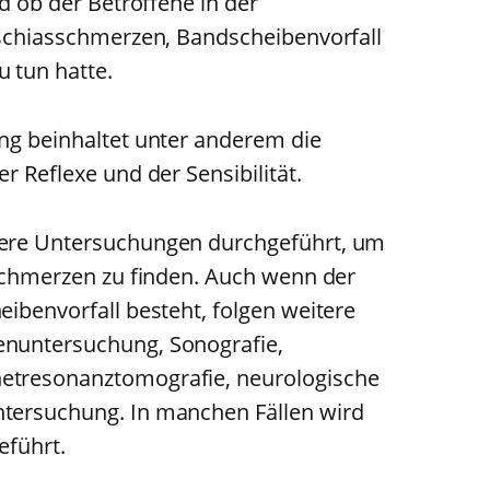
d ob der Betroffene in der
Ischiasschmerzen, Bandscheibenvorfall
 tun hatte.
ng beinhaltet unter anderem die
r Reflexe und der Sensibilität.
ere Untersuchungen durchgeführt, um
sschmerzen zu finden. Auch wenn der
ibenvorfall besteht, folgen weitere
nuntersuchung, Sonografie,
tresonanztomografie, neurologische
tersuchung. In manchen Fällen wird
eführt.