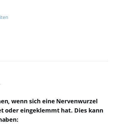
iten
n
en, wenn sich eine Nervenwurzel
t oder eingeklemmt hat. Dies kann
haben: