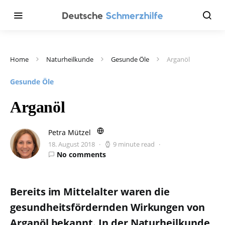
Home
Naturheilkunde
Gesunde Öle
Arganöl
Gesunde Öle
Arganöl
Petra Mützel
18. August 2018
9 minute read
No comments
Bereits im Mittelalter waren die
gesundheitsfördernden Wirkungen von
Arganöl bekannt. In der Naturheilkunde