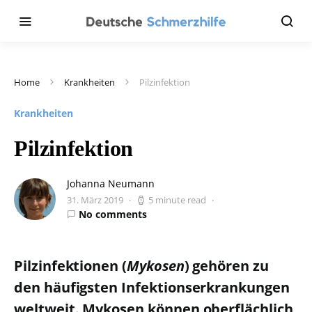
Home
Krankheiten
Pilzinfektion
Krankheiten
Pilzinfektion
Johanna Neumann
31. März 2019
5 minute read
No comments
Pilzinfektionen (
Mykosen
) gehören zu
den häufigsten Infektionserkrankungen
weltweit. Mykosen können oberflächlich