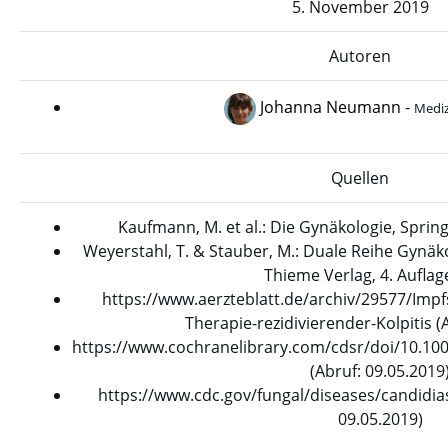
5. November 2019
Autoren
Johanna Neumann
-
Mediz
Quellen
Kaufmann, M. et al.: Die Gynäkologie, Spring
Weyerstahl, T. & Stauber, M.: Duale Reihe Gynäk
Thieme Verlag, 4. Auflag
https://www.aerzteblatt.de/archiv/29577/Impf
Therapie-rezidivierender-Kolpitis (
https://www.cochranelibrary.com/cdsr/doi/10.10
(Abruf: 09.05.2019
https://www.cdc.gov/fungal/diseases/candidias
09.05.2019)