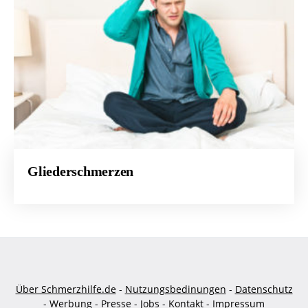
Gliederschmerzen
Über Schmerzhilfe.de
-
Nutzungsbedinungen
-
Datenschutz
-
Werbung
-
Presse
-
Jobs
-
Kontakt
-
Impressum