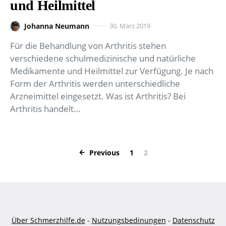
und Heilmittel
Johanna Neumann
30. März 2019
Für die Behandlung von Arthritis stehen
verschiedene schulmedizinische und natürliche
Medikamente und Heilmittel zur Verfügung. Je nach
Form der Arthritis werden unterschiedliche
Arzneimittel eingesetzt. Was ist Arthritis? Bei
Arthritis handelt…
Seitennummerier
Previous
1
2
Über Schmerzhilfe.de
-
Nutzungsbedinungen
-
Datenschutz