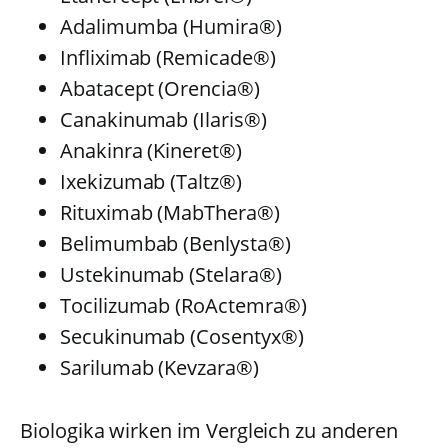
Adalimumba (Humira®)
Infliximab (Remicade®)
Abatacept (Orencia®)
Canakinumab (Ilaris®)
Anakinra (Kineret®)
Ixekizumab (Taltz®)
Rituximab (MabThera®)
Belimumbab (Benlysta®)
Ustekinumab (Stelara®)
Tocilizumab (RoActemra®)
Secukinumab (Cosentyx®)
Sarilumab (Kevzara®)
Biologika wirken im Vergleich zu anderen