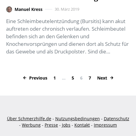
Manuel Kress
30. März 2019
Eine Schleimbeutelentzündung (Bursitis) kann akut
auftreten oder chronisch verlaufen. Schleimbeutel
befinden sich an den Gelenken und
Knochenvorsprüngen und dienen dort als Schutz für
das Gewebe und als Druckpolster. Sind die…
Seitennummerier
Previous
1
…
5
6
7
Next
Über Schmerzhilfe.de
-
Nutzungsbedinungen
-
Datenschutz
-
Werbung
-
Presse
-
Jobs
-
Kontakt
-
Impressum