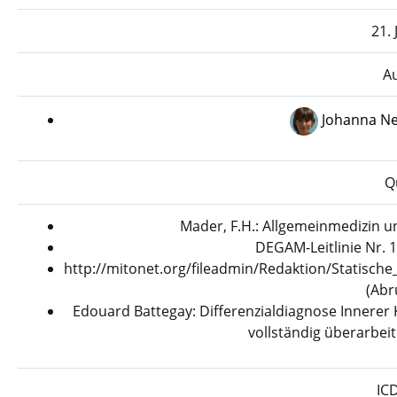
21. 
A
Johanna N
Q
Mader, F.H.: Allgemeinmedizin un
DEGAM-Leitlinie Nr. 
http://mitonet.org/fileadmin/Redaktion/Statisc
(Abr
Edouard Battegay: Differenzialdiagnose Innerer 
vollständig überarbei
IC