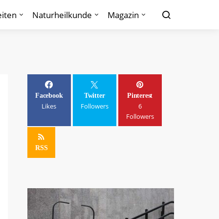
iten
Naturheilkunde
Magazin
Facebook
Twitter
Pinterest
Likes
Followers
6
Followers
RSS