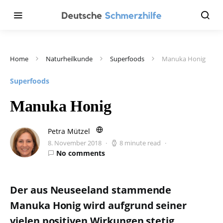
Home
Naturheilkunde
Superfoods
Manuka Honig
Superfoods
Manuka Honig
Petra Mützel
8. November 2018
8 minute read
No comments
Der aus Neuseeland stammende
Manuka Honig wird aufgrund seiner
vielen positiven Wirkungen stetig