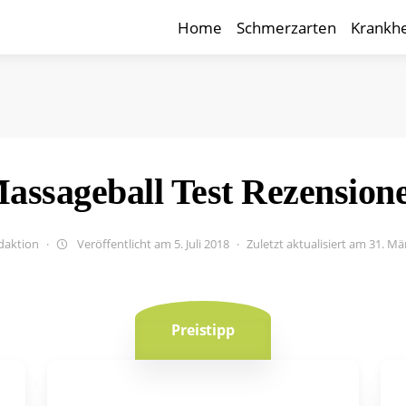
Home
Schmerzarten
Krankhe
assageball Test Rezension
daktion
Veröffentlicht am 5. Juli 2018
Zuletzt aktualisiert am 31. Mä
Preistipp