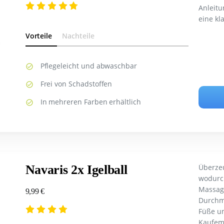
Anleitu
eine kl
Vorteile
Nachteile
Pflegeleicht und abwaschbar
Frei von Schadstoffen
In mehreren Farben erhältlich
Navaris 2x Igelball
Überzeu
wodurch
Massage
9,99 €
Durchm
Füße un
Kaufem