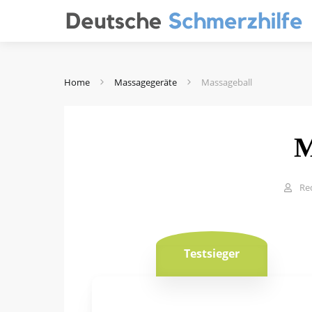
Home
Massagegeräte
Massageball
M
Re
Testsieger