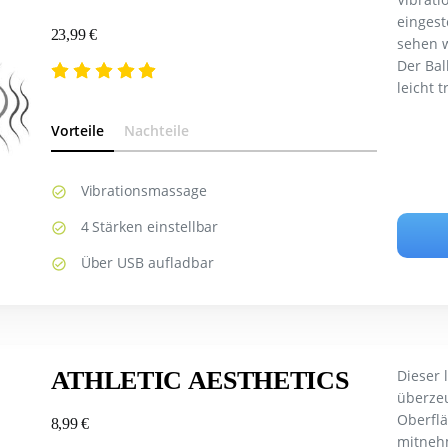
eingest
23,99 €
sehen w
Der Bal
leicht 
Vorteile
Nachteile
Vibrationsmassage
4 Stärken einstellbar
Über USB aufladbar
ATHLETIC AESTHETICS
Dieser 
überzeu
Oberflä
8,99 €
mitnehm