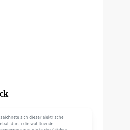
ick
 zeichnete sich dieser elektrische
eball durch die wohltuende
onsmassage aus, die in vier Stärken