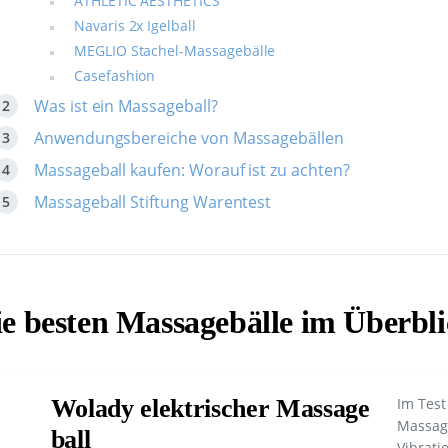
ATHLETIC AESTHETICS
Navaris 2x Igelball
MEGLIO Stachel-Massagebälle
Casefashion
Was ist ein Massageball?
Anwendungsbereiche von Massagebällen
Massageball kaufen: Worauf ist zu achten?
Massageball Stiftung Warentest
e besten Massagebälle im Überbl
Wolady elektrischer Massage
Im Test
Massag
ball
Vibrati