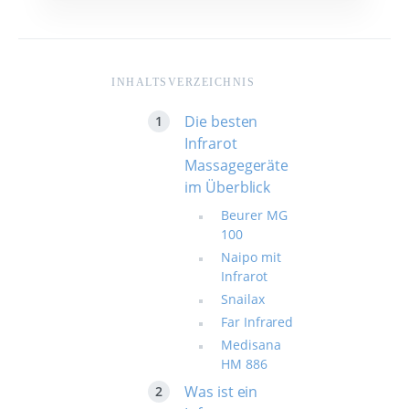
INHALTSVERZEICHNIS
Die besten
Infrarot
Massagegeräte
im Überblick
Beurer MG
100
Naipo mit
Infrarot
Snailax
Far Infrared
Medisana
HM 886
Was ist ein