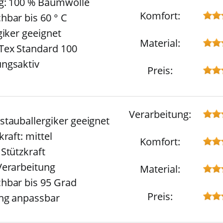
: 100 % Baumwolle
Komfort:
bar bis 60 ° C
giker geeignet
Material:
ex Standard 100
ngsaktiv
Preis:
Verarbeitung:
tauballergiker geeignet
raft: mittel
Komfort:
Stützkraft
erarbeitung
Material:
bar bis 95 Grad
Preis:
ng anpassbar