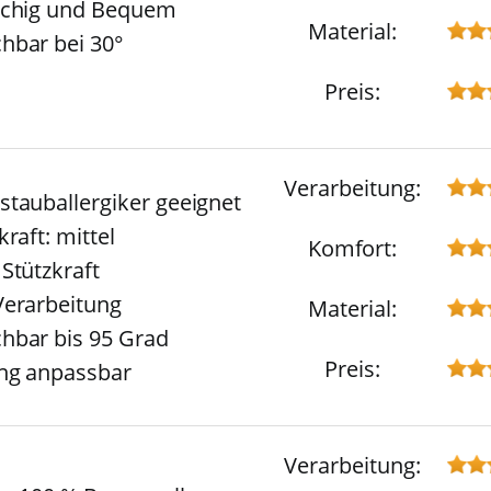
schig und Bequem
Material:
bar bei 30°
Preis:
Verarbeitung:
tauballergiker geeignet
raft: mittel
Komfort:
Stützkraft
erarbeitung
Material:
bar bis 95 Grad
Preis:
ng anpassbar
Verarbeitung: