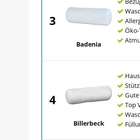
Bezug
Wasch
3
Aller
Öko-T
Atmu
Badenia
Hauss
Stützk
Gute 
4
Top V
Wasch
Billerbeck
Füllu