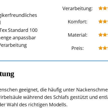
Verarbeitung:
gikerfreundliches
Komfort:
l
ex Standard 100
Material:
menge anpassbar
erarbeitung
Preis:
tung
Menschen geeignet, die häufig unter Nackenschm
wirbelsäule während des Schlafs gestützt und ent
der Wahl des richtigen Modells.