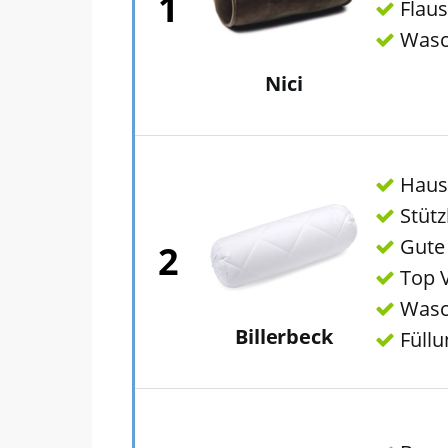
1
Flau
Wasch
Nici
Hauss
Stützk
Gute 
2
Top V
Wasch
Billerbeck
Füllu